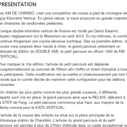
PRESENTATION
Les KM DE CHANDO, c'est une compétition de course à pied de montagne de
ype Kilomètre Vertical. En pleine nature, le tracé emprunte en grande majorité
es itinéraires de randonnées pédestres.
'unique double kilomètre vertical de Suisse est fondé par David Salamin,
disparu tragiquement sur le Weisshorn en août 2013. En sa mémoire, le comit
ontinue d'organiser une course devenue mythique. Dès sa première édition, l
ourse vous propose deux tracés à choix: le grand parcours présentant un
dénivelé de 2000m (le DOUBLE KM), le petit parcours en offrant 1000 (le KM
VERTICAL).
our marquer la 10e édition, l'arrivée du petit parcours est déplacée
xceptionnellement au sommet de l'Illhorn afin d'offrir un finish triomphal à tou
es participants. Cette modification est accueillie si chaleureusement par tout 
onde que le comité décide de maintenir cette configuration pour les éditions
uivantes.
fin d'attirer les plus petits comme les plus grands coureurs, 2 différents
éparts sont mis en place: le grand parcours ainsi que le RELAIS, débutent à
la STEP de Fang. Le petit parcours commence plus haut, aux mayens de la
Rèche comme pour le KID'S VERTICAL.
'arrivée de la course des enfants se situe sur la place principale de la
ittoresque station de Chandolin. L'arrivée du grand parcours et du petit
arcours est perchée à plus de 2700m d'altitude dans un cadre exceptionnel a