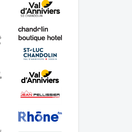
é
a
s
le
u