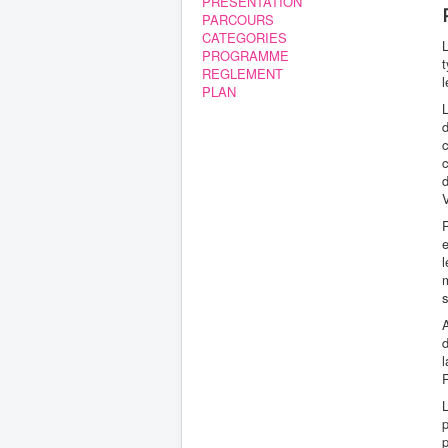
PRESENTATION
PARCOURS
CATEGORIES
PROGRAMME
t
REGLEMENT
l
PLAN
L
c
c
P
e
l
m
s
A
d
L
p
p