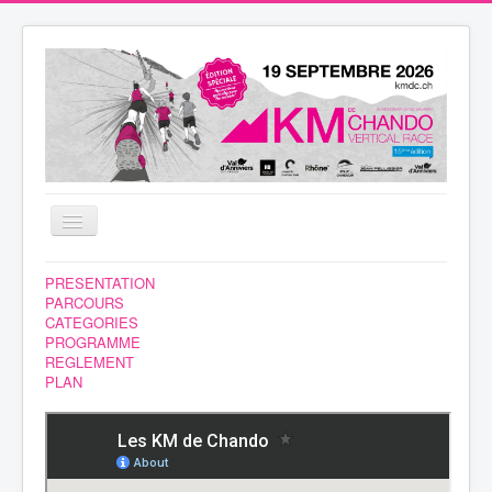
Basculer
la
navigation
NEWS
PRESENTATION
PARCOURS
BENEVOLES
CATEGORIES
PROGRAMME
COURSE
REGLEMENT
PLAN
INSCRIPTION
HEBERGEMENT
RESULTATS