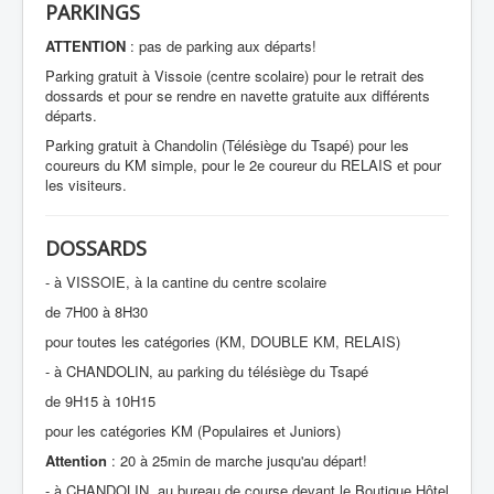
PARTENAIRES
PARKINGS
CONTACTS
ATTENTION
: pas de parking aux départs!
Parking gratuit à Vissoie (centre scolaire) pour le retrait des
dossards et pour se rendre en navette gratuite aux différents
départs.
Parking gratuit à Chandolin (Télésiège du Tsapé) pour les
coureurs du KM simple, pour le 2e coureur du RELAIS et pour
les visiteurs.
DOSSARDS
- à VISSOIE, à la cantine du centre scolaire
de 7H00 à 8H30
pour toutes les catégories (KM, DOUBLE KM, RELAIS)
- à CHANDOLIN, au parking du télésiège du Tsapé
de 9H15 à 10H15
pour les catégories KM (Populaires et Juniors)
Attention
: 20 à 25min de marche jusqu'au départ!
- à CHANDOLIN, au bureau de course devant le Boutique Hôtel