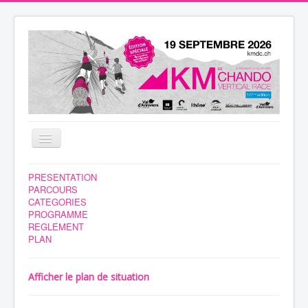
Basculer
la
navigation
NEWS
PRESENTATION
PARCOURS
BENEVOLES
CATEGORIES
PROGRAMME
COURSE
REGLEMENT
PLAN
INSCRIPTION
HEBERGEMENT
Afficher le plan de situation
RESULTATS